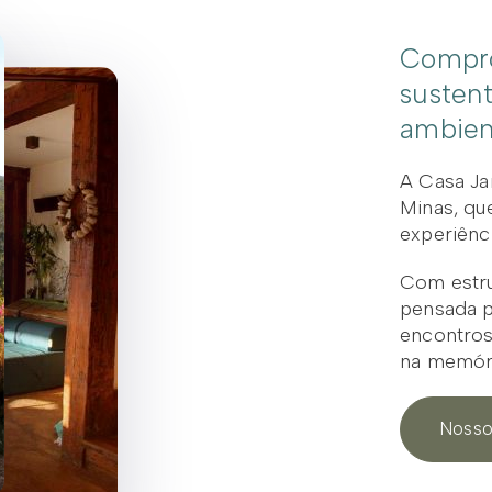
Compro
sustent
ambien
A Casa Ja
Minas, qu
experiênci
Com estru
pensada p
encontros
na memóri
Nosso